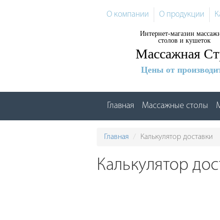
Перейти
О компании
О продукции
К
к
основному
Интернет-магазин массаж
содержанию
столов и кушеток
Массажная Ст
Цены от производи
Главная
Массажные столы
Главная
Калькулятор доставки
Калькулятор дос