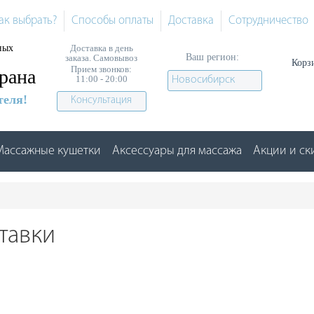
ак выбрать?
Способы оплаты
Доставка
Сотрудничество
ных
Доставка в день
Ваш регион:
заказа. Самовывоз
Корз
Прием звонков:
рана
11:00 - 20:00
Новосибирск
теля!
Консультация
Массажные кушетки
Аксессуары для массажа
Акции и ск
тавки