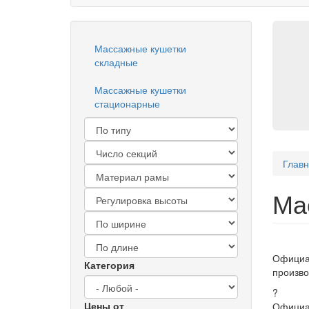
Массажные кушетки
складные
Массажные кушетки
стационарные
Глав
Ма
Официа
Категория
произво
?
Цены от
Официал