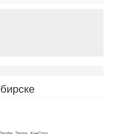
бирске
Профи, Эдора, ХомСтол.