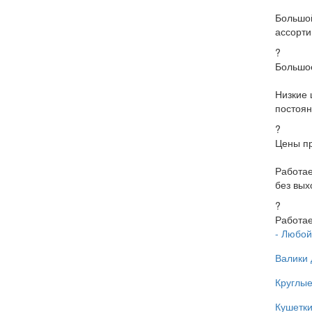
Большо
ассорти
?
Большое
Низкие 
постоян
?
Цены пр
Работа
без вых
?
Работае
- Любой
Валики 
Круглые
Кушетки